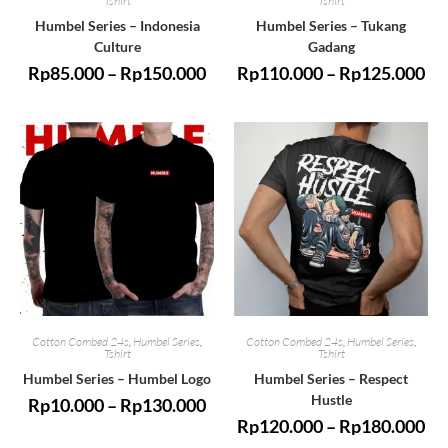
Tshirt
Tshirt
Humbel Series – Indonesia
Humbel Series – Tukang
Culture
Gadang
Rp
85.000
–
Rp
150.000
Rp
110.000
–
Rp
125.000
Cotton Combed 24s
,
Humbel Series
,
Cotton Combed 24s
,
Humbel Series
,
Tshirt
Tshirt
Humbel Series – Humbel Logo
Humbel Series – Respect
Hustle
Rp
10.000
–
Rp
130.000
Rp
120.000
–
Rp
180.000