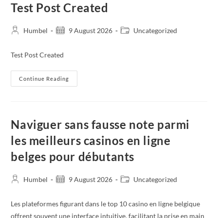
Test Post Created
Humbel
9 August 2026
Uncategorized
Test Post Created
Continue Reading
Naviguer sans fausse note parmi
les meilleurs casinos en ligne
belges pour débutants
Humbel
9 August 2026
Uncategorized
Les plateformes figurant dans le top 10 casino en ligne belgique
offrent souvent une interface intuitive, facilitant la prise en main