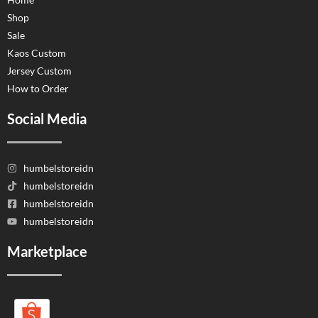
Shop
Sale
Kaos Custom
Jersey Custom
How to Order
Social Media
humbelstoreidn
humbelstoreidn
humbelstoreidn
humbelstoreidn
Marketplace