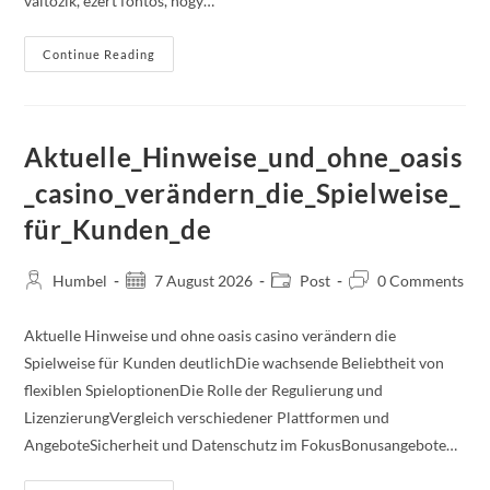
változik, ezért fontos, hogy…
Continue Reading
Aktuelle_Hinweise_und_ohne_oasis
_casino_verändern_die_Spielweise_
für_Kunden_de
Humbel
7 August 2026
Post
0 Comments
Aktuelle Hinweise und ohne oasis casino verändern die
Spielweise für Kunden deutlichDie wachsende Beliebtheit von
flexiblen SpieloptionenDie Rolle der Regulierung und
LizenzierungVergleich verschiedener Plattformen und
AngeboteSicherheit und Datenschutz im FokusBonusangebote…