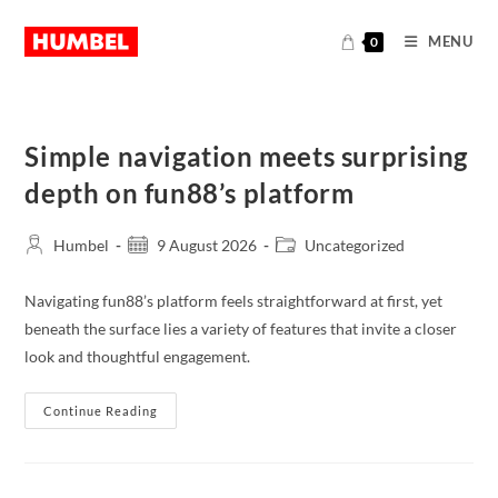
MENU
0
Simple navigation meets surprising
depth on fun88’s platform
Humbel
9 August 2026
Uncategorized
Navigating fun88’s platform feels straightforward at first, yet
beneath the surface lies a variety of features that invite a closer
look and thoughtful engagement.
Continue Reading