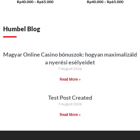
Rp
40.000
–
Rp
65.000
Rp
40.000
–
Rp
65.000
Humbel Blog
Magyar Online Casino bónuszok: hogyan maximalizáld
a nyerési esélyeidet
7 August 2026
Read More »
Test Post Created
7 August 2026
Read More »