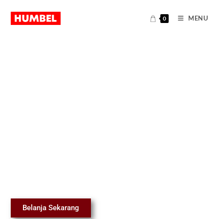
MENU
0
#1 Apparel & Merchandise Ciamis
Humbel Store Indonesia
Ingat Kaos ingat Humbel! menjadi slogan kami yang dibarengi
komitmen untuk menjadi pioneer dalam bidang penyediaan
merchandise khususnya pada dunia fashion seperti kaos, hoodie
dan produk konveksi lainnya.
Belanja Sekarang