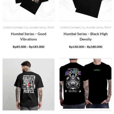
Cotton Combed 24s
,
Humbel Series
,
Tshirt
Cotton Combed 24s
,
Humbel Series
,
Tshirt
Humbel Series – Good
Humbel Series – Black High
Vibrations
Density
Rp
85.000
–
Rp
185.000
Rp
140.000
–
Rp
180.000