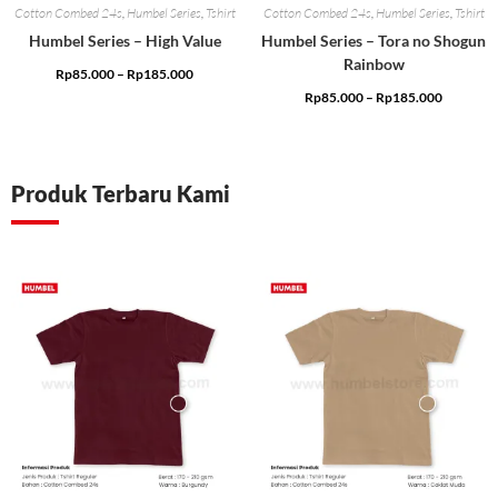
Cotton Combed 24s
,
Humbel Series
,
Tshirt
Cotton Combed 24s
,
Humbel Series
,
Tshirt
Humbel Series – High Value
Humbel Series – Tora no Shogun
Rainbow
Rp
85.000
–
Rp
185.000
Rp
85.000
–
Rp
185.000
Produk Terbaru Kami