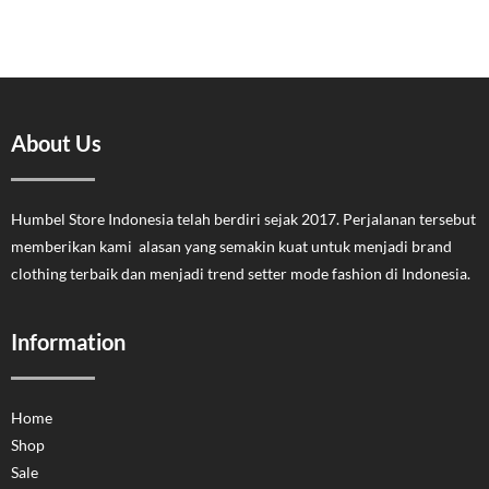
About Us
Humbel Store Indonesia telah berdiri sejak 2017. Perjalanan tersebut
memberikan kami alasan yang semakin kuat untuk menjadi brand
clothing terbaik dan menjadi trend setter mode fashion di Indonesia.
Information
Home
Shop
Sale