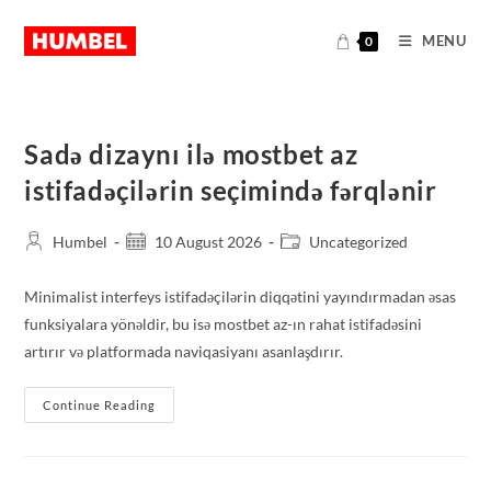
MENU
0
Sadə dizaynı ilə mostbet az
istifadəçilərin seçimində fərqlənir
Humbel
10 August 2026
Uncategorized
Minimalist interfeys istifadəçilərin diqqətini yayındırmadan əsas
funksiyalara yönəldir, bu isə mostbet az-ın rahat istifadəsini
artırır və platformada naviqasiyanı asanlaşdırır.
Continue Reading