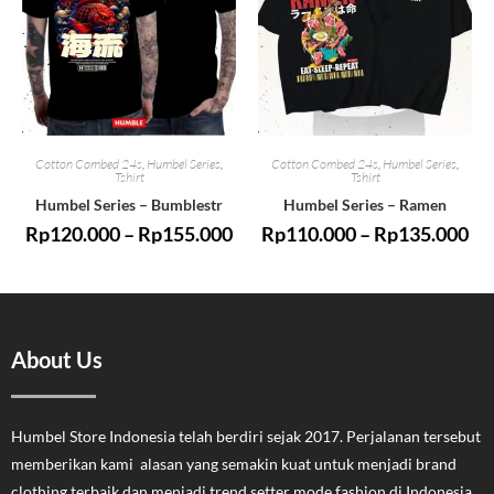
Cotton Combed 24s
,
Humbel Series
,
Cotton Combed 24s
,
Humbel Series
,
Tshirt
Tshirt
Humbel Series – Bumblestr
Humbel Series – Ramen
Rp
120.000
–
Rp
155.000
Rp
110.000
–
Rp
135.000
About Us
Humbel Store Indonesia telah berdiri sejak 2017. Perjalanan tersebut
memberikan kami alasan yang semakin kuat untuk menjadi brand
clothing terbaik dan menjadi trend setter mode fashion di Indonesia.