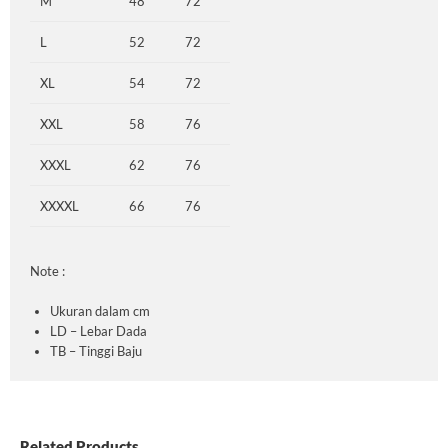
M
48
72
L
52
72
XL
54
72
XXL
58
76
XXXL
62
76
XXXXL
66
76
Note :
Ukuran dalam cm
LD – Lebar Dada
TB – Tinggi Baju
Related Products