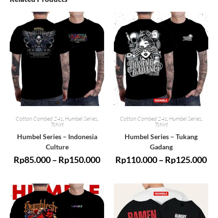
Cotton Combed 24s
,
Humbel Series
,
Cotton Combed 24s
,
Humbel Series
,
Tshirt
Tshirt
Humbel Series – Indonesia
Humbel Series – Tukang
Culture
Gadang
Rp
85.000
–
Rp
150.000
Rp
110.000
–
Rp
125.000