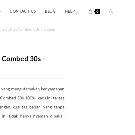
S
CONTACT US
BLOG
HELP
0
um Cotton Combed 30s – Denim
n Combed 30s –
mu yang mengutamakan kenyamanan
 Combed 30s 100%, kaos ini terasa
Dengan kualitas bahan yang tanpa
 ini tidak hanya nyaman dipakai,