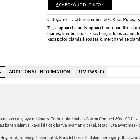
CHECKOUT DI TIKTOK
Categories :
Cotton Combed 30s
,
Kaos Polos
,
Ts
Tags :
apparel ciamis
,
apparel merchandise
,
cot
ciamis
,
humbel store
,
kaos banjar
,
kaos ciamis
,
k
kaos polos ciamis
,
kaos tasik
,
merchandise ciam
N
ADDITIONAL INFORMATION
REVIEWS (0)
anan dan gaya minimalis. Terbuat dari bahan Cotton Combed 30s 100%, kaos 
u bahan lainnya, kaos ini tidak hanya nyaman dipakai, tetapi juga awet meskipu
ringan, atau sebagai inner outfit. Kaos ini tersedia dalam berbagai pilihan wa