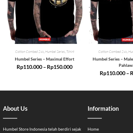
Cotton Combed 24s
,
Humbel Series
,
Tshirt
Cotton Combed 24s
,
Hum
Humbel Series – Maximal Effort
Humbel Series – Male
Pahlaw
Rp
110.000
–
Rp
150.000
Rp
110.000
–
About Us
Information
Humbel Store Indonesia telah berdiri sejak
Home