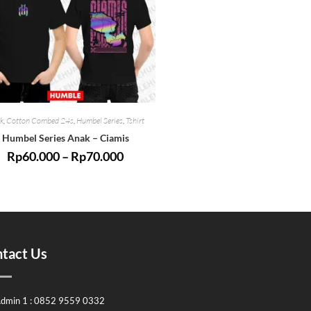
k
,
Cotton Combed 24s
,
Humbel Series
,
Tshirt
Humbel Series Anak – Ciamis
Rp
60.000
–
Rp
70.000
tact Us
dmin 1 : 0852 9559 0332