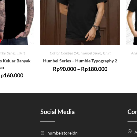
bel Series
,
Tshirt
Cotton Combed 24s
,
Humbel Series
,
Tshirt
Ana
s Keluar Banyak
Humbel Series – Humble Typography 2
an
Rp
90.000
–
Rp
180.000
Rp
160.000
Social Media
Con
A
humbelstoreidn