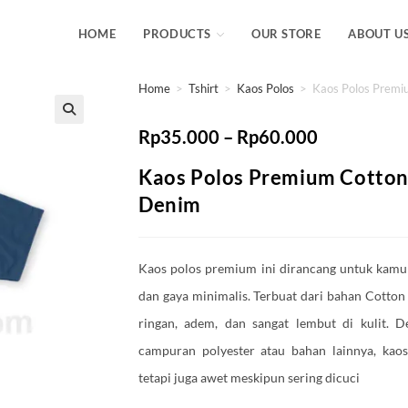
HOME
PRODUCTS
OUR STORE
ABOUT U
Home
>
Tshirt
>
Kaos Polos
>
Kaos Polos Premi
Rp
35.000
–
Rp
60.000
Kaos Polos Premium Cotto
Denim
Kaos polos premium ini dirancang untuk ka
dan gaya minimalis. Terbuat dari bahan Cotton
ringan, adem, dan sangat lembut di kulit. 
campuran polyester atau bahan lainnya, kaos
tetapi juga awet meskipun sering dicuci