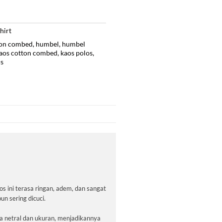
hirt
ton combed
,
humbel
,
humbel
aos cotton combed
,
kaos polos
,
is
ini terasa ringan, adem, dan sangat
n sering dicuci.
rna netral dan ukuran, menjadikannya