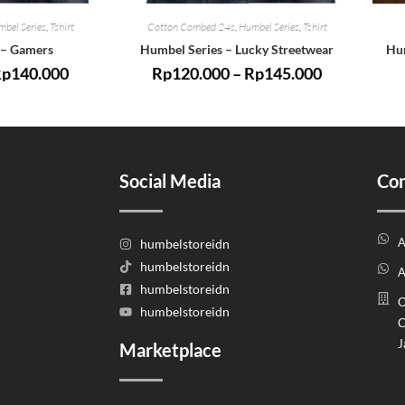
bel Series
,
Tshirt
Cotton Combed 24s
,
Humbel Series
,
Tshirt
 – Gamers
Humbel Series – Lucky Streetwear
Hum
Rp
140.000
Rp
120.000
–
Rp
145.000
Social Media
Con
A
humbelstoreidn
humbelstoreidn
A
humbelstoreidn
O
humbelstoreidn
C
J
Marketplace