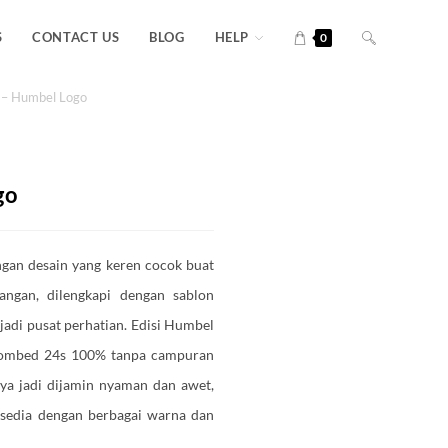
S
CONTACT US
BLOG
HELP
0
 – Humbel Logo
go
ngan desain yang keren cocok buat
sangan, dilengkapi dengan sablon
jadi pusat perhatian. Edisi Humbel
 Combed 24s 100% tanpa campuran
ya jadi dijamin nyaman dan awet,
Tersedia dengan berbagai warna dan