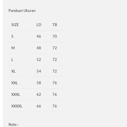
Panduan Ukuran
SIZE
LD
TB
S
46
70
M
48
72
L
52
72
XL
54
72
XXL
58
76
XXXL
62
76
XXXXL
66
76
Note :