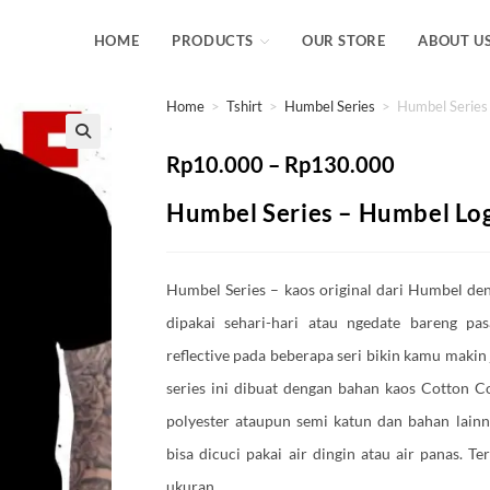
HOME
PRODUCTS
OUR STORE
ABOUT U
Home
>
Tshirt
>
Humbel Series
>
Humbel Series
Rp
10.000
–
Rp
130.000
Humbel Series – Humbel Lo
Humbel Series – kaos original dari Humbel de
dipakai sehari-hari atau ngedate bareng pa
reflective pada beberapa seri bikin kamu makin 
series ini dibuat dengan bahan kaos Cotton
polyester ataupun semi katun dan bahan lainn
bisa dicuci pakai air dingin atau air panas. 
ukuran.