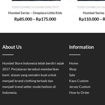
Cotton Combed 24s
,
Humbel Series
,
Tshirt
Cotton Combed 24s
,
Hum
Humbel Series – Onepiece Little Kids
Humbel Series
Rp
85.000
–
Rp
175.000
Rp
110.000
–
About Us
Information
Humbel Store Indonesia telah berdiri sejak
Home
2017. Perjalanan tersebut memberikan
Shop
kami alasan yang semakin kuat untuk
Sale
menjadi brand clothing terbaik dan
Kaos Custom
menjadi trend setter mode fashion di
Jersey Custom
Indonesia.
How to Order