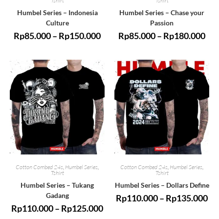
Tshirt
Tshirt
Humbel Series – Indonesia
Humbel Series – Chase your
Culture
Passion
Rp
85.000
–
Rp
150.000
Rp
85.000
–
Rp
180.000
Cotton Combed 24s
,
Humbel Series
,
Cotton Combed 24s
,
Humbel Series
,
Tshirt
Tshirt
Humbel Series – Tukang
Humbel Series – Dollars Define
Gadang
Rp
110.000
–
Rp
135.000
Rp
110.000
–
Rp
125.000