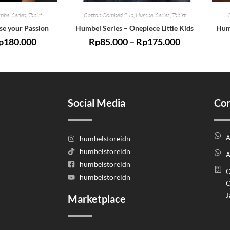
bel Series
,
Tshirt
Cotton Combed 24s
,
Humbel Series
,
Tshirt
se your Passion
Humbel Series – Onepiece Little Kids
Hum
p
180.000
Rp
85.000
–
Rp
175.000
Social Media
Con
A
humbelstoreidn
humbelstoreidn
A
humbelstoreidn
O
humbelstoreidn
C
J
Marketplace