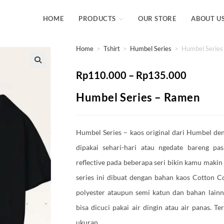
HOME
PRODUCTS
OUR STORE
ABOUT U
Home
>
Tshirt
>
Humbel Series
>
Humbel Series
Rp
110.000
–
Rp
135.000
Humbel Series – Ramen
Humbel Series – kaos original dari Humbel de
dipakai sehari-hari atau ngedate bareng pa
reflective pada beberapa seri bikin kamu makin 
series ini dibuat dengan bahan kaos Cotton
polyester ataupun semi katun dan bahan lainn
bisa dicuci pakai air dingin atau air panas. 
ukuran.