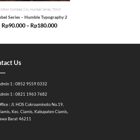
Cotton Combed 24s
,
Humbel Series
,
Tshirt
bel Series – Humble Typography 2
Rp
90.000
–
Rp
180.000
tact Us
dmin 1 : 0852 9559 0332
dmin 1 : 0821 1963 7682
ffice : Jl. HOS Cokroaminoto No.19,
iamis, Kec. Ciamis, Kabupaten Ciamis,
awa Barat 46211