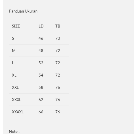
Panduan Ukuran
SIZE
LD
TB
S
46
70
M
48
72
L
52
72
XL
54
72
XXL
58
76
XXXL
62
76
XXXXL
66
76
Note :