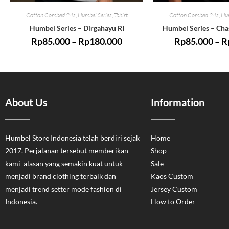
Cotton Combed 24s
,
Humbel Series
,
Tshirt
Cotton Combed 24s
,
Hum
Humbel Series – Dirgahayu RI
Humbel Series – Cha
Rp
85.000
–
Rp
180.000
Rp
85.000
–
R
About Us
Information
Humbel Store Indonesia telah berdiri sejak
Home
2017. Perjalanan tersebut memberikan
Shop
kami alasan yang semakin kuat untuk
Sale
menjadi brand clothing terbaik dan
Kaos Custom
menjadi trend setter mode fashion di
Jersey Custom
Indonesia.
How to Order