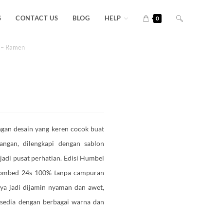
S
CONTACT US
BLOG
HELP
0
 – Ramen
ngan desain yang keren cocok buat
sangan, dilengkapi dengan sablon
jadi pusat perhatian. Edisi Humbel
 Combed 24s 100% tanpa campuran
ya jadi dijamin nyaman dan awet,
Tersedia dengan berbagai warna dan