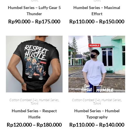
Tshirt
Tshirt
Humbel Series – Luffy Gear 5
Humbel Series – Maximal
Thunder
Effort
Rp
90.000
–
Rp
175.000
Rp
110.000
–
Rp
150.000
Cotton Combed 24s
,
Humbel Series
,
Cotton Combed 24s
,
Humbel Series
,
Tshirt
Tshirt
Humbel Series – Respect
Humbel Series – Humbel
Hustle
Typography
Rp
120.000
–
Rp
180.000
Rp
110.000
–
Rp
140.000