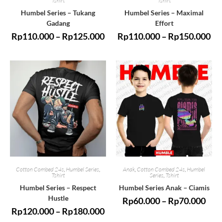
Tshirt
Tshirt
Humbel Series – Tukang
Humbel Series – Maximal
Gadang
Effort
Rp
110.000
–
Rp
125.000
Rp
110.000
–
Rp
150.000
Cotton Combed 24s
,
Humbel Series
,
Anak
,
Cotton Combed 24s
,
Humbel
Tshirt
Series
,
Tshirt
Humbel Series – Respect
Humbel Series Anak – Ciamis
Hustle
Rp
60.000
–
Rp
70.000
Rp
120.000
–
Rp
180.000