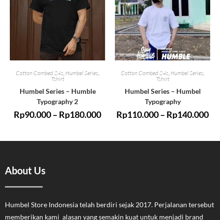
Cotton Combed 24s
,
Humbel Series
,
Cotton Combed 24s
,
Humbel Series
,
Tshirt
Tshirt
Humbel Series – Humble
Humbel Series – Humbel
Typography 2
Typography
Rp
90.000
–
Rp
180.000
Rp
110.000
–
Rp
140.000
About Us
Humbel Store Indonesia telah berdiri sejak 2017. Perjalanan tersebut
memberikan kami alasan yang semakin kuat untuk menjadi brand