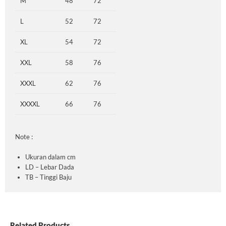
M
48
72
L
52
72
XL
54
72
XXL
58
76
XXXL
62
76
XXXXL
66
76
Note :
Ukuran dalam cm
LD – Lebar Dada
TB – Tinggi Baju
Related Products