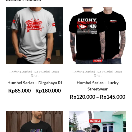
Cotton Combed 24s
,
Humbel Series
,
Cotton Combed 24s
,
Humbel Series
,
Tshirt
Tshirt
Humbel Series – Dirgahayu RI
Humbel Series – Lucky
Streetwear
Rp
85.000
–
Rp
180.000
Rp
120.000
–
Rp
145.000