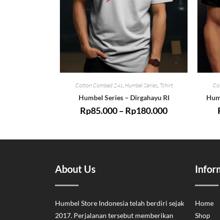
Cotton Combed 24s
,
Humbel Series
,
Tshirt
Co
Humbel Series – Dirgahayu RI
Humb
Rp
85.000
–
Rp
180.000
About Us
Infor
Humbel Store Indonesia telah berdiri sejak
Home
2017. Perjalanan tersebut memberikan
Shop