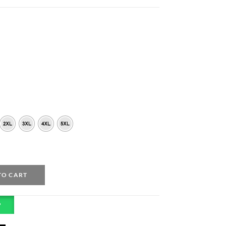
TO CART
P