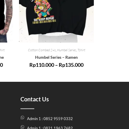
hirt
Cotton Combed 24s
,
Humbel Series
,
Tshirt
ne
Humbel Series – Ramen
00
Rp
110.000
–
Rp
135.000
Contact Us
Admin 1 : 0852 9559 0332
Admin 1 : 0821 1963 7682