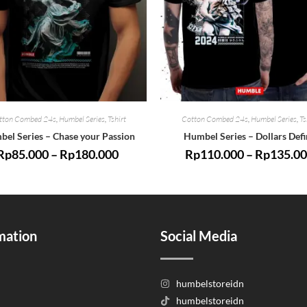
tton Combed 24s
,
Humbel Series
,
Tshirt
Cotton Combed 24s
,
Humbel Series
,
Ts
el Series – Chase your Passion
Humbel Series – Dollars Defi
Rp
85.000
–
Rp
180.000
Rp
110.000
–
Rp
135.0
mation
Social Media
humbelstoreidn
humbelstoreidn