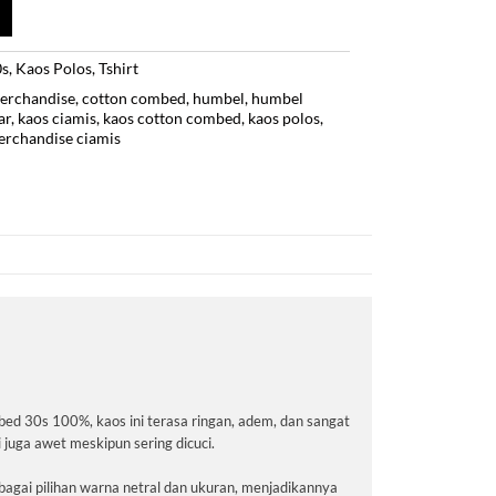
0s
,
Kaos Polos
,
Tshirt
erchandise
,
cotton combed
,
humbel
,
humbel
ar
,
kaos ciamis
,
kaos cotton combed
,
kaos polos
,
rchandise ciamis
d 30s 100%, kaos ini terasa ringan, adem, dan sangat
 juga awet meskipun sering dicuci.
erbagai pilihan warna netral dan ukuran, menjadikannya