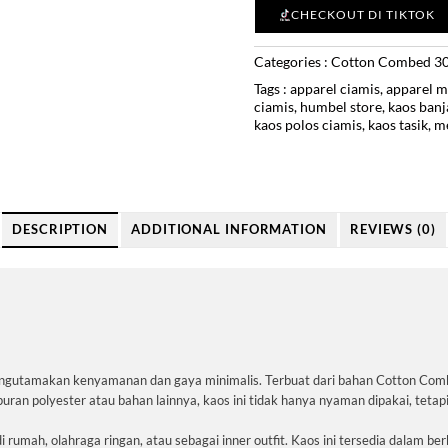
CHECKOUT DI TIKTOK
Categories :
Cotton Combed 3
Tags :
apparel ciamis
,
apparel m
ciamis
,
humbel store
,
kaos banj
kaos polos ciamis
,
kaos tasik
,
me
DESCRIPTION
ADDITIONAL INFORMATION
REVIEWS (0)
ngutamakan kenyamanan dan gaya minimalis. Terbuat dari bahan Cotton Combe
uran polyester atau bahan lainnya, kaos ini tidak hanya nyaman dipakai, tetapi
i rumah, olahraga ringan, atau sebagai inner outfit. Kaos ini tersedia dalam b