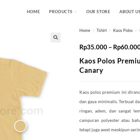
HOME
PRODUCTS
OUR STORE
ABOUT U
Home
>
Tshirt
>
Kaos Polos
>
Rp
35.000
–
Rp
60.00
Kaos Polos Premi
Canary
Kaos polos premium ini dira
dan gaya minimalis. Terbuat d
ringan, adem, dan sangat lem
campuran polyester atau baha
tetapi juga awet meskipun serin