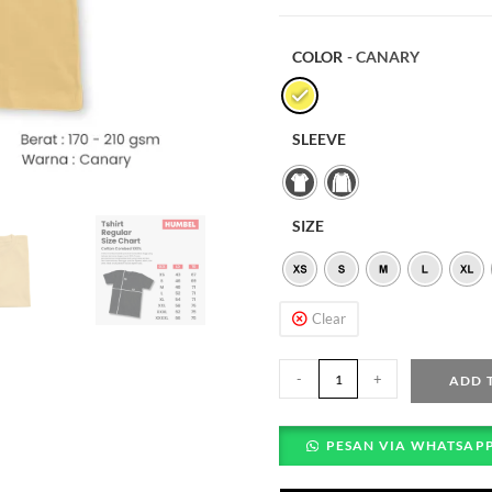
COLOR
- CANARY
SLEEVE
SIZE
Clear
-
+
ADD 
PESAN VIA WHATSAP