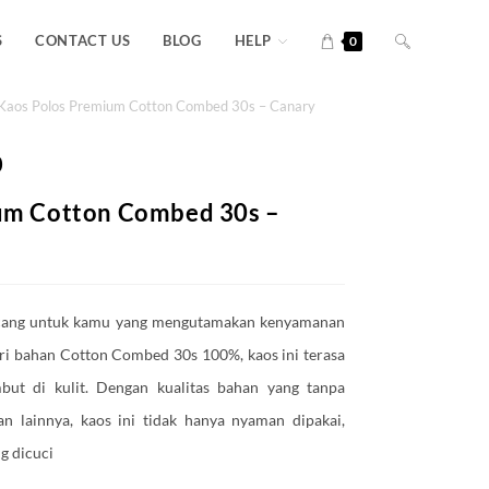
S
CONTACT US
BLOG
HELP
0
Kaos Polos Premium Cotton Combed 30s – Canary
0
um Cotton Combed 30s –
ncang untuk kamu yang mengutamakan kenyamanan
ari bahan Cotton Combed 30s 100%, kaos ini terasa
but di kulit. Dengan kualitas bahan yang tanpa
n lainnya, kaos ini tidak hanya nyaman dipakai,
g dicuci