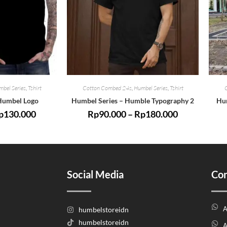
bel Series
,
Tshirt
Cotton Combed 24s
,
Humbel Series
,
Tshirt
Humbel Logo
Humbel Series – Humble Typography 2
Hum
p
130.000
Rp
90.000
–
Rp
180.000
Social Media
Con
A
humbelstoreidn
humbelstoreidn
A