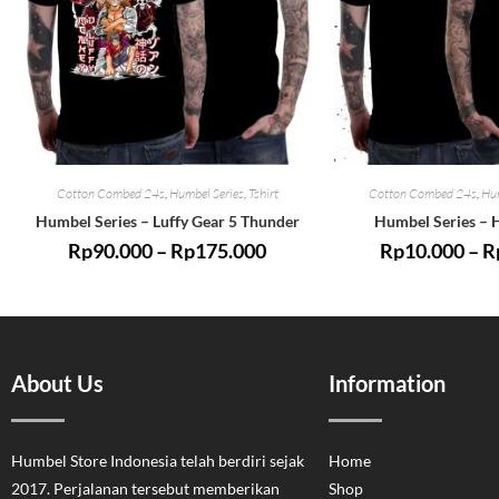
Cotton Combed 24s
,
Humbel Series
,
Tshirt
Cotton Combed 24s
,
Hum
Humbel Series – Luffy Gear 5 Thunder
Humbel Series – 
Rp
90.000
–
Rp
175.000
Rp
10.000
–
R
About Us
Information
Humbel Store Indonesia telah berdiri sejak
Home
2017. Perjalanan tersebut memberikan
Shop