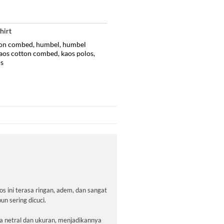
hirt
ton combed
,
humbel
,
humbel
aos cotton combed
,
kaos polos
,
is
ini terasa ringan, adem, dan sangat
n sering dicuci.
rna netral dan ukuran, menjadikannya