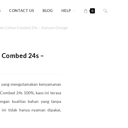
S
CONTACT US
BLOG
HELP
0
ium Cotton Combed 24s – Autumn Orange
n Combed 24s –
mu yang mengutamakan kenyamanan
 Combed 24s 100%, kaos ini terasa
Dengan kualitas bahan yang tanpa
 ini tidak hanya nyaman dipakai,