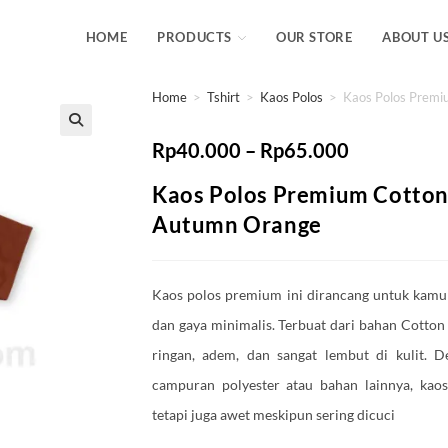
HOME
PRODUCTS
OUR STORE
ABOUT U
Home
>
Tshirt
>
Kaos Polos
>
Kaos Polos Prem
Rp
40.000
–
Rp
65.000
Kaos Polos Premium Cotto
Autumn Orange
Kaos polos premium ini dirancang untuk ka
dan gaya minimalis. Terbuat dari bahan Cotton
ringan, adem, dan sangat lembut di kulit. 
campuran polyester atau bahan lainnya, kaos
tetapi juga awet meskipun sering dicuci