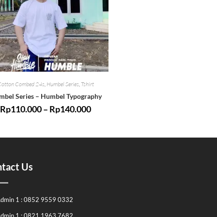
Cotton Combed 24s
,
Humbel Series
,
Tshirt
bel Series – Humbel Typography
Rp
110.000
–
Rp
140.000
tact Us
dmin 1 : 0852 9559 0332
dmin 1 : 0821 1963 7682