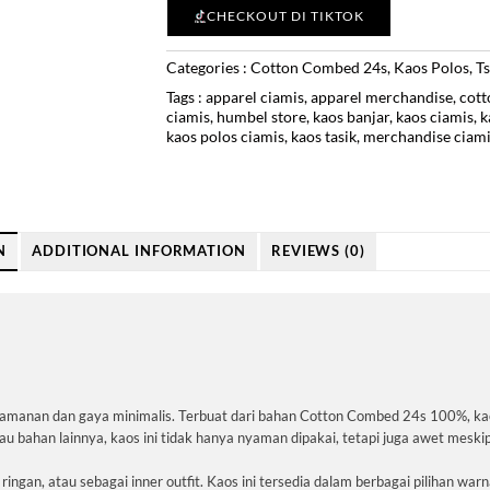
CHECKOUT DI TIKTOK
Categories :
Cotton Combed 24s
,
Kaos Polos
,
Ts
Tags :
apparel ciamis
,
apparel merchandise
,
cot
ciamis
,
humbel store
,
kaos banjar
,
kaos ciamis
,
k
kaos polos ciamis
,
kaos tasik
,
merchandise ciam
N
ADDITIONAL INFORMATION
REVIEWS (0)
anan dan gaya minimalis. Terbuat dari bahan Cotton Combed 24s 100%, kaos 
u bahan lainnya, kaos ini tidak hanya nyaman dipakai, tetapi juga awet meskipu
ringan, atau sebagai inner outfit. Kaos ini tersedia dalam berbagai pilihan wa