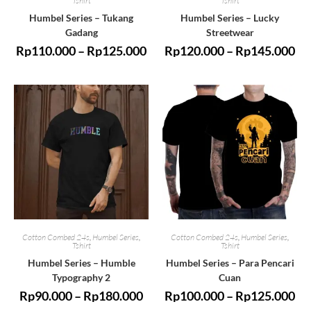
Tshirt
Tshirt
Humbel Series – Tukang
Humbel Series – Lucky
Gadang
Streetwear
Rp
110.000
–
Rp
125.000
Rp
120.000
–
Rp
145.000
Cotton Combed 24s
,
Humbel Series
,
Cotton Combed 24s
,
Humbel Series
,
Tshirt
Tshirt
Humbel Series – Humble
Humbel Series – Para Pencari
Typography 2
Cuan
Rp
90.000
–
Rp
180.000
Rp
100.000
–
Rp
125.000