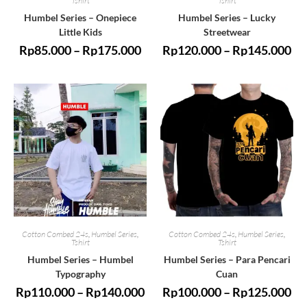
Tshirt
Tshirt
Humbel Series – Onepiece
Humbel Series – Lucky
Little Kids
Streetwear
Rp
85.000
–
Rp
175.000
Rp
120.000
–
Rp
145.000
Cotton Combed 24s
,
Humbel Series
,
Cotton Combed 24s
,
Humbel Series
,
Tshirt
Tshirt
Humbel Series – Humbel
Humbel Series – Para Pencari
Typography
Cuan
Rp
110.000
–
Rp
140.000
Rp
100.000
–
Rp
125.000