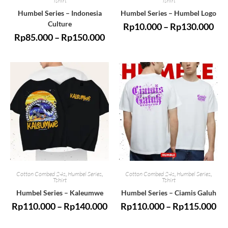
Tshirt
Tshirt
Humbel Series – Indonesia
Humbel Series – Humbel Logo
Culture
Rp
10.000
–
Rp
130.000
Rp
85.000
–
Rp
150.000
Cotton Combed 24s
,
Humbel Series
,
Cotton Combed 24s
,
Humbel Series
,
Tshirt
Tshirt
Humbel Series – Kaleumwe
Humbel Series – Ciamis Galuh
Rp
110.000
–
Rp
140.000
Rp
110.000
–
Rp
115.000