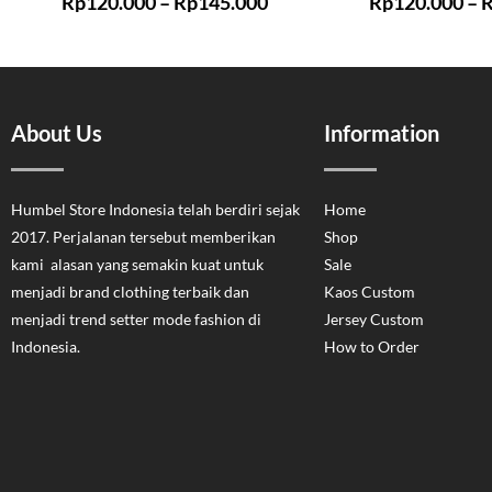
Rp
120.000
–
Rp
145.000
Rp
120.000
–
About Us
Information
Humbel Store Indonesia telah berdiri sejak
Home
2017. Perjalanan tersebut memberikan
Shop
kami alasan yang semakin kuat untuk
Sale
menjadi brand clothing terbaik dan
Kaos Custom
menjadi trend setter mode fashion di
Jersey Custom
Indonesia.
How to Order