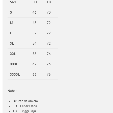
SIZE
LD
TB
S
46
70
M
48
72
L
52
72
XL
54
72
XXL
58
76
XXXL
62
76
XXXXL
66
76
Note :
Ukuran dalam cm
LD – Lebar Dada
TB – Tinggi Baju