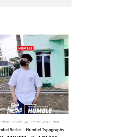
Cotton Combed 24s
,
Humbel Series
,
Tshirt
bel Series – Humbel Typography