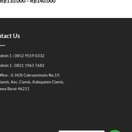
Rp
110.000
–
Rp
140.000
tact Us
dmin 1 : 0852 9559 0332
dmin 1 : 0821 1963 7682
ffice : Jl. HOS Cokroaminoto No.19,
iamis, Kec. Ciamis, Kabupaten Ciamis,
awa Barat 46211