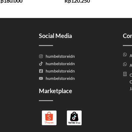
Rp
180.000
Rp
120.250
Social Media
Con
A
humbelstoreidn
humbelstoreidn
A
humbelstoreidn
O
humbelstoreidn
C
J
Marketplace