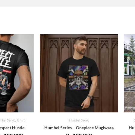
bel Series
,
Tshirt
Humbel Series
espect Hustle
Humbel Series – Onepiece Mugiwara
Hum