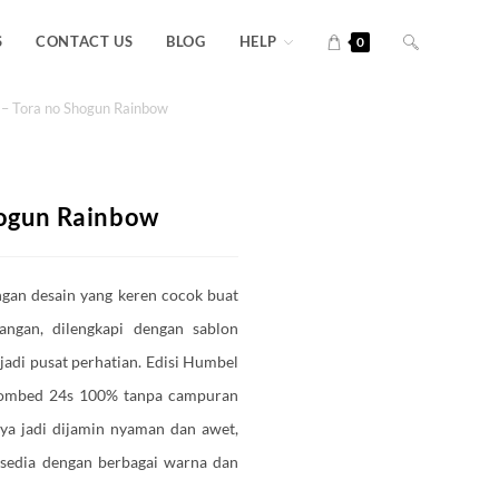
S
CONTACT US
BLOG
HELP
0
 – Tora no Shogun Rainbow
hogun Rainbow
ngan desain yang keren cocok buat
sangan, dilengkapi dengan sablon
jadi pusat perhatian. Edisi Humbel
 Combed 24s 100% tanpa campuran
ya jadi dijamin nyaman dan awet,
Tersedia dengan berbagai warna dan