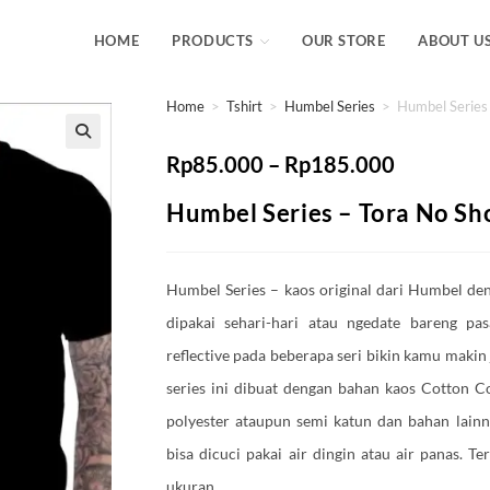
HOME
PRODUCTS
OUR STORE
ABOUT U
Home
>
Tshirt
>
Humbel Series
>
Humbel Series
Rp
85.000
–
Rp
185.000
Humbel Series – Tora No S
Humbel Series – kaos original dari Humbel de
dipakai sehari-hari atau ngedate bareng pa
reflective pada beberapa seri bikin kamu makin 
series ini dibuat dengan bahan kaos Cotton
polyester ataupun semi katun dan bahan lainn
bisa dicuci pakai air dingin atau air panas. 
ukuran.