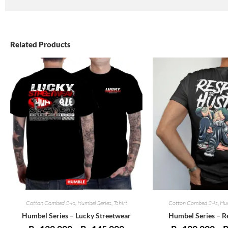
Related Products
Cotton Combed 24s
,
Humbel Series
,
Tshirt
Cotton Combed 24s
,
Hum
Humbel Series – Lucky Streetwear
Humbel Series – R