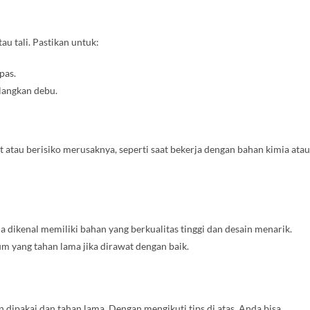
u tali. Pastikan untuk:
pas.
langkan debu.
t atau berisiko merusaknya, seperti saat bekerja dengan bahan kimia atau
 dikenal memiliki bahan yang berkualitas tinggi dan desain menarik.
ium yang tahan lama jika dirawat dengan baik.
ipakai dan tahan lama. Dengan mengikuti tips di atas, Anda bisa