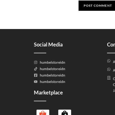
Social Media
Con
A
humbelstoreidn
humbelstoreidn
A
humbelstoreidn
O
humbelstoreidn
C
J
Marketplace