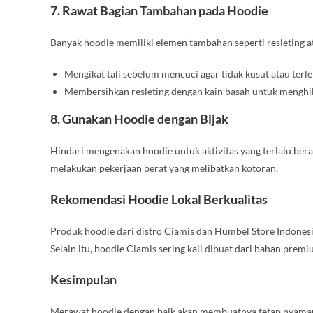
7.
Rawat Bagian Tambahan pada Hoodie
Banyak hoodie memiliki elemen tambahan seperti resleting ata
Mengikat tali sebelum mencuci agar tidak kusut atau terle
Membersihkan resleting dengan kain basah untuk menghi
8.
Gunakan Hoodie dengan Bijak
Hindari mengenakan hoodie untuk aktivitas yang terlalu bera
melakukan pekerjaan berat yang melibatkan kotoran.
Rekomendasi Hoodie Lokal Berkualitas
Produk hoodie dari distro Ciamis dan Humbel Store Indonesia
Selain itu, hoodie Ciamis sering kali dibuat dari bahan prem
Kesimpulan
Merawat hoodie dengan baik akan membuatnya tetap nyaman d