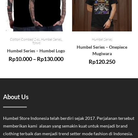
Cotton Combed 24s
,
Humbel Series
,
Humbel Series
Tshirt
Humbel Series – Onepiece
Humbel Series – Humbel Logo
Mugiwara
Rp
10.000
–
Rp
130.000
Rp
120.250
About Us
Humbel Store Indonesia telah berdiri sejak 2017. Perjalanan tersebut
memberikan kami alasan yang semakin kuat untuk menjadi brand
clothing terbaik dan menjadi trend setter mode fashion di Indonesia.