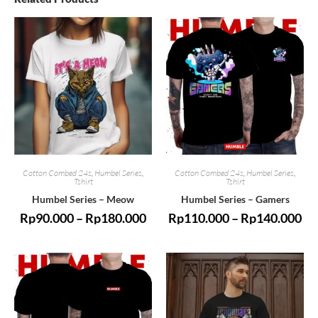
Cotton Combed 24s
,
Humbel Series
,
Cotton Combed 24s
,
Humbel Series
,
Tshirt
Tshirt
Humbel Series – Meow
Humbel Series – Gamers
Rp
90.000
–
Rp
180.000
Rp
110.000
–
Rp
140.000