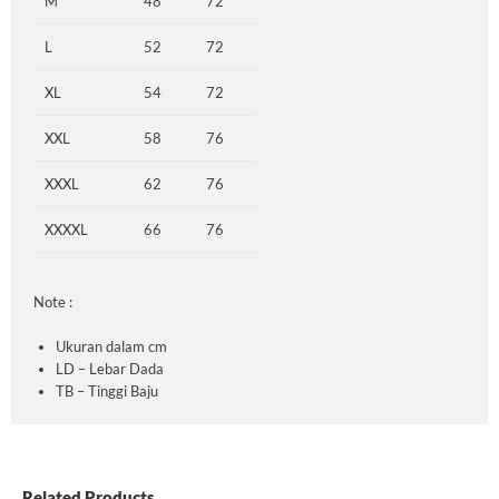
M
48
72
L
52
72
XL
54
72
XXL
58
76
XXXL
62
76
XXXXL
66
76
Note :
Ukuran dalam cm
LD – Lebar Dada
TB – Tinggi Baju
Related Products