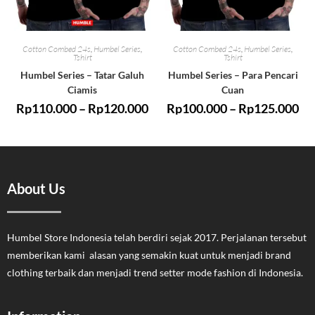
Cotton Combed 24s
,
Humbel Series
,
Cotton Combed 24s
,
Humbel Series
,
Tshirt
Tshirt
Humbel Series – Tatar Galuh
Humbel Series – Para Pencari
Ciamis
Cuan
Rp
110.000
–
Rp
120.000
Rp
100.000
–
Rp
125.000
About Us
Humbel Store Indonesia telah berdiri sejak 2017. Perjalanan tersebut
memberikan kami alasan yang semakin kuat untuk menjadi brand
clothing terbaik dan menjadi trend setter mode fashion di Indonesia.