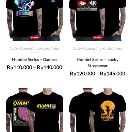
Cotton Combed 24s
,
Humbel Series
,
Cotton Combed 24s
,
Humbel Series
,
Tshirt
Tshirt
Humbel Series – Gamers
Humbel Series – Lucky
Streetwear
Rp
110.000
–
Rp
140.000
Rp
120.000
–
Rp
145.000