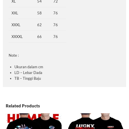
XL
54
72
XXL
58
76
XXXL
62
76
XXXXL
66
76
Note :
Ukuran dalam cm
LD – Lebar Dada
TB – Tinggi Baju
Related Products