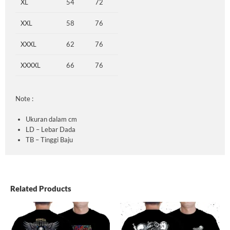
XL
54
72
XXL
58
76
XXXL
62
76
XXXXL
66
76
Note :
Ukuran dalam cm
LD – Lebar Dada
TB – Tinggi Baju
Related Products