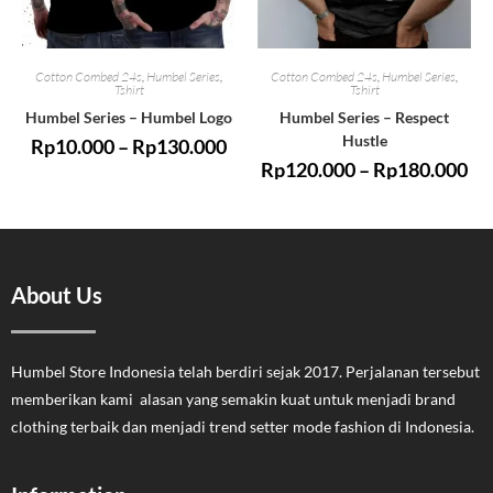
Cotton Combed 24s
,
Humbel Series
,
Cotton Combed 24s
,
Humbel Series
,
Tshirt
Tshirt
Humbel Series – Humbel Logo
Humbel Series – Respect
Hustle
Rp
10.000
–
Rp
130.000
Rp
120.000
–
Rp
180.000
About Us
Humbel Store Indonesia telah berdiri sejak 2017. Perjalanan tersebut
memberikan kami alasan yang semakin kuat untuk menjadi brand
clothing terbaik dan menjadi trend setter mode fashion di Indonesia.