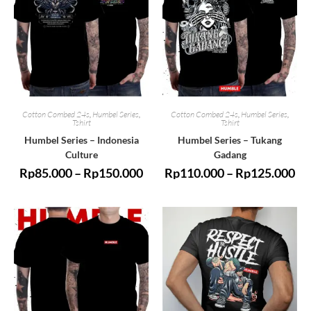
Cotton Combed 24s
,
Humbel Series
,
Cotton Combed 24s
,
Humbel Series
,
Tshirt
Tshirt
Humbel Series – Indonesia
Humbel Series – Tukang
Culture
Gadang
Rp
85.000
–
Rp
150.000
Rp
110.000
–
Rp
125.000