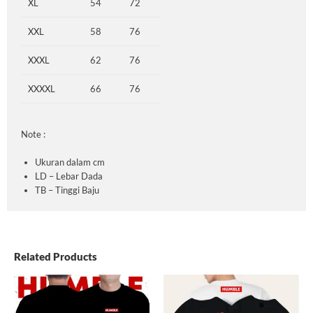
XL
54
72
XXL
58
76
XXXL
62
76
XXXXL
66
76
Note :
Ukuran dalam cm
LD – Lebar Dada
TB – Tinggi Baju
Related Products