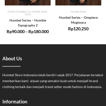
Cotton Combed 24s
,
Humbel Series
,
Humbel Series
Tshirt
Humbel Series – Onepiece
Humbel Series – Humble
Mugiwara
Typography 2
Rp
120.250
Rp
90.000
–
Rp
180.000
About Us
Humbel Store Indonesia telah berdiri sejak 2017. Perjalanan tersebut
memberikan kami alasan yang semakin kuat untuk menjadi brand
clothing terbaik dan menjadi trend setter mode fashion di Indonesia.
Information