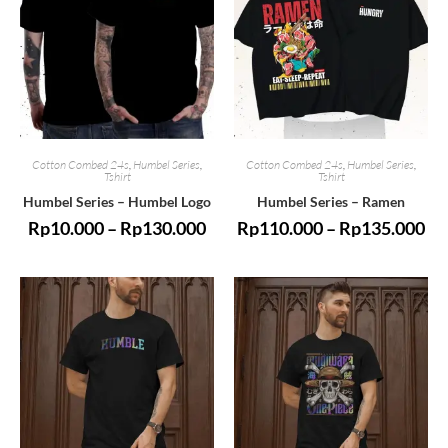
Cotton Combed 24s
,
Humbel Series
,
Cotton Combed 24s
,
Humbel Series
,
Tshirt
Tshirt
Humbel Series – Humbel Logo
Humbel Series – Ramen
Rp
10.000
–
Rp
130.000
Rp
110.000
–
Rp
135.000