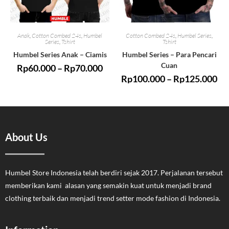
Anak
,
Cotton Combed 24s
,
Humbel
Cotton Combed 24s
,
Humbel Series
,
Series
,
Tshirt
Tshirt
Humbel Series Anak – Ciamis
Humbel Series – Para Pencari
Cuan
Rp
60.000
–
Rp
70.000
Rp
100.000
–
Rp
125.000
About Us
Humbel Store Indonesia telah berdiri sejak 2017. Perjalanan tersebut
memberikan kami alasan yang semakin kuat untuk menjadi brand
clothing terbaik dan menjadi trend setter mode fashion di Indonesia.