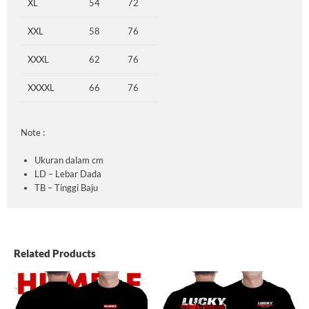
XL
54
72
XXL
58
76
XXXL
62
76
XXXXL
66
76
Note :
Ukuran dalam cm
LD – Lebar Dada
TB – Tinggi Baju
Related Products