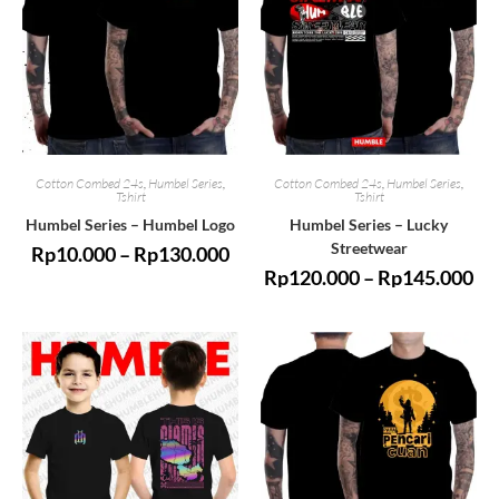
Cotton Combed 24s
,
Humbel Series
,
Cotton Combed 24s
,
Humbel Series
,
Tshirt
Tshirt
Humbel Series – Humbel Logo
Humbel Series – Lucky
Streetwear
Rp
10.000
–
Rp
130.000
Rp
120.000
–
Rp
145.000