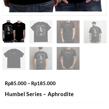
Rp
85.000
–
Rp
185.000
Humbel Series – Aphrodite